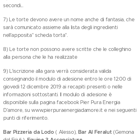
secondi...
7) Le torte devono avere un nome anche di fantasia, che
sarà comunicato assieme alla lista degli ingredienti
nell'apposita" scheda torta".
8) Le torte non possono avere scritte che le colleghino
alla persona che le ha realizzate
9) L'iscrizione alla gara verrà considerata valida
consegnando il modulo di adesione entro le ore 12:00 di
giovedi 12 dicembre 2019 ai recapiti presenti o nelle
informazioni sottostanti. Il modulo di adesione è
disponibile sulla pagina facebook Pier Pura Energia
D'amore, su www.pierpuraenergiadamore.it e nei seguenti
punti di riferimento.
Bar Pizzeria da Lodo
Bar Al Feralut
( Alesso),
(Gemona
Equipe 3 Acconciature
del Friuli ),