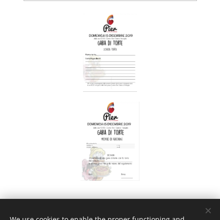
© 2019 tutti i diritti riservati a Cinzia Braulinese Pier Pura Energia
We use cookies to enable the proper functioning and