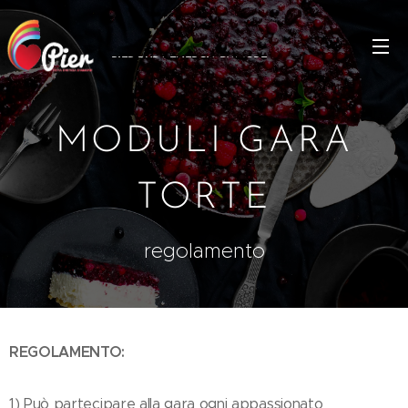
PIER PURA
ENERGIA
D'AMORE
MODULI GARA
TORTE
regolamento
REGOLAMENTO:
1) Può partecipare alla gara ogni appassionato