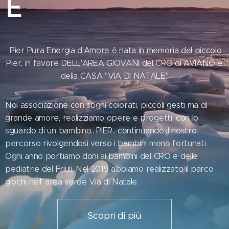
E
Pier Pura Energia d'Amore è nata in memoria del piccolo
Pier, in favore DELL'AREA GIOVANI del CRO di AVIANO e
della CASA "VIA DI NATALE"
Noi associazione con sogni colorati, piccoli gesti ma di
grande amore, realizziamo opere e progetti, con lo
sguardo di un bambino.. PIER.. continuando il nostro
percorso rivolgendosi verso i bambini meno fortunati
Ogni anno portiamo doni ai bambini del CRO e delle
pediatrie del Friuli. Nel 2019 abbiamo realizzato il parco
giochi nell' area verde Via di Natale.
Scopri di più