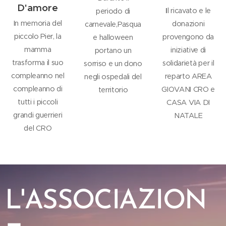
D'amore
I
l ricavato e le
periodo di
In memoria del
donazioni
carnevale,Pasqua
piccolo Pier, la
provengono da
e halloween
mamma
iniziative di
portano un
trasforma il suo
solidarietà per il
sorriso e un dono
compleanno nel
reparto AREA
negli ospedali del
compleanno di
GIOVANI CRO e
territorio
tutti i piccoli
CASA VIA DI
grandi guerrieri
NATALE
del CRO
L'ASSOCIAZION