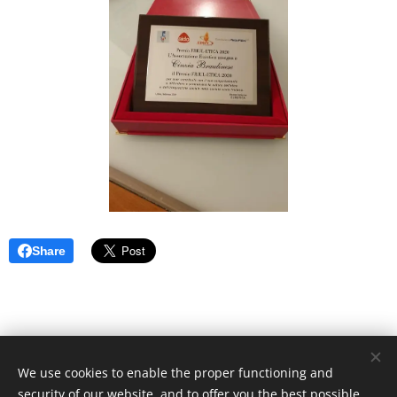
Share
© 2019 tutti i diritti riservati a Cinzia Braulinese Pier Pura Energia
We use cookies to enable the proper functioning and
D'amore APS C.F.& P.IVA 02921240301
security of our website, and to offer you the best possible